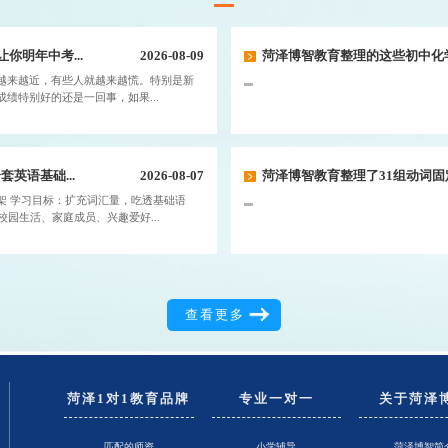
你明年中考...
2026-08-09
菏泽博智教育整理的这些初中化学
越来越近，有些人就越来越慌。特别是新
绩特别好的还是一回事，如果...
英语基础...
2026-08-07
菏泽博智教育整理了31组动词固定
架 学习目标：扩充词汇量，吃透基础语
校园生活、家庭成员、兴趣爱好...
查看更多
菏泽1对1教育品牌
专业一对一
关于菏泽
匹配的师资
小学辅导
菏泽博智简