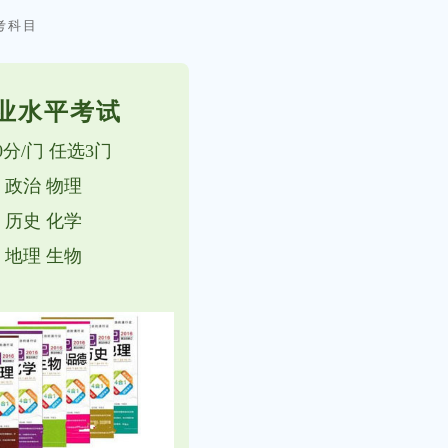
考科目
业水平考试
00分/门 任选3门
政治 物理
历史 化学
地理 生物