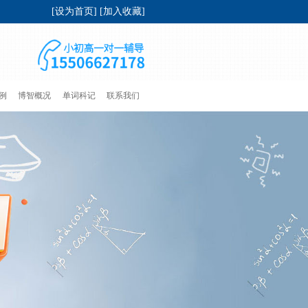
[
设为首页
] [
加入收藏
]
例
博智概况
单词科记
联系我们