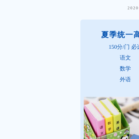
20
夏季统一
150分/门 必
语文
数学
外语