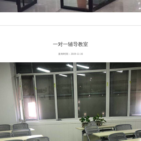
一对一辅导教室
发布时间：2019-11-16