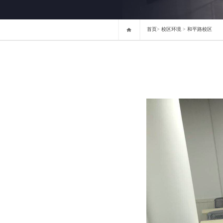
首页
>
校区环境
>
和平路校区