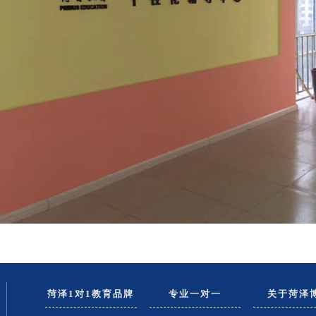
菏泽1对1教育品牌
专业一对一
关于菏泽