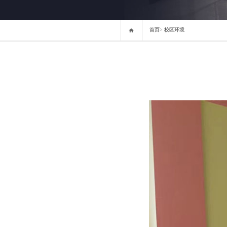
首页
>
校区环境