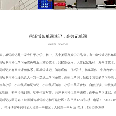
菏泽博智单词速记，高效记单词
发布时间：2026-05-11
品牌，单词科记是一家专注于小学、初中、高中英语高效学习品牌，有一套快速记忆单
泽博智单词科记学习系统拥有五大核心技术：只能数据库、人体记忆密码、海马体技术
词科记拥有五大课程体系，即单词速记、阅读理解、优+语法、畅享写作、中高考听
博智单词科记提供真人一对一加线上学习系统，高效记单词，轻松学英语的学习环境
程有小学：小学英语单词速记、小学英语阅读、小学生英语音标、自然拼读、学校英
读理解、初中语法训练、初中作文写作。菏泽单词科记高中课程：高中生单词速记、
记校区分布：菏泽博智单词科记和平路校区：和平路1225号2楼 电话：153153006
79 。 菏泽博智单词科记人民路一中校区：人民路一中对面 电话：15315300679